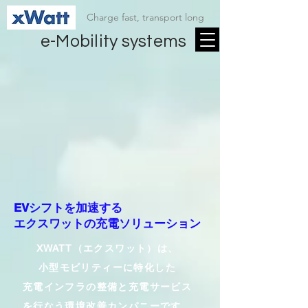
Charge fast, transport long
e-Mobility systems
EV
シフトを加速する
エクスワットの充電ソリューション
XWATT（エクスワット）は、
小型モビリティーに特化した
充電インフラの整備と充電サービス
を行なう​環境改善カンパニーです。