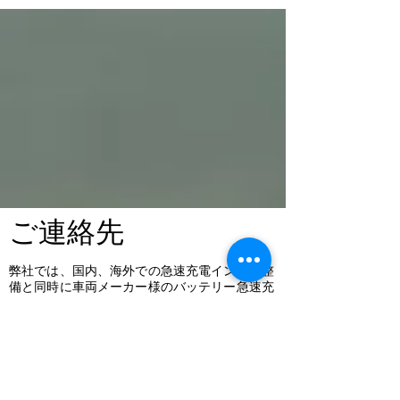
​ご連絡先
弊社では、国内、海外での急速充電インフラ整
備と同時に車両メーカー様のバッテリー急速充
電化の支援を行ない、燃料車両から電動車両へ
の乗り換えを推進しております。
電動車両メーカー様、シェアリング業者様など
からのご連絡もお待ちしております。
info@xwatt.jp